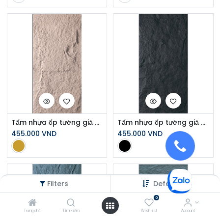
Tấm nhựa ốp tường giả đá C12610
Tấm nhựa ốp tường giả đá D12610
455.000
VND
455.000
VND
Filters
Default
0
Trang chủ
Tìm kiếm
Wishlist
Account