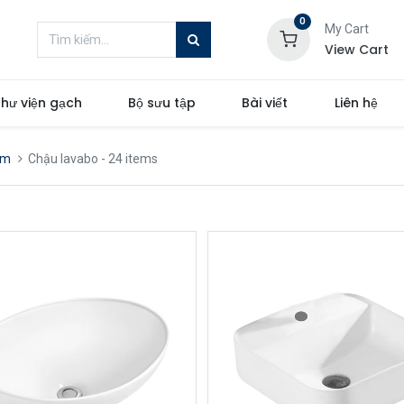
0
My Cart
View Cart
hư viện gạch
Bộ sưu tập
Bài viết
Liên hệ
ắm
Chậu lavabo
- 24 items