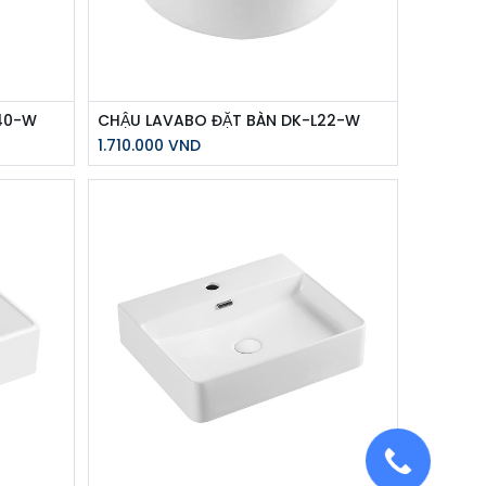
40-W
CHẬU LAVABO ĐẶT BÀN DK-L22-W
1.710.000
VND