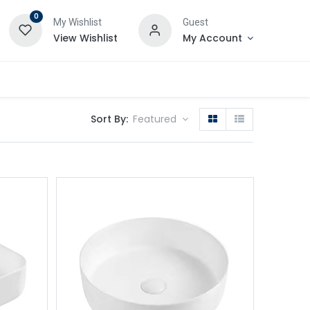
0
My Wishlist
Guest
View Wishlist
My Account
Sort By:
Featured