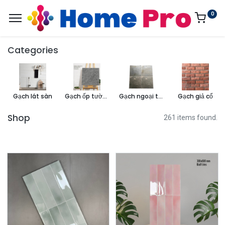
0
Categories
Gạch lát sàn
Gạch ốp tường
Gạch ngoại thất, sân vườn
Gạch giả cổ
Shop
261 items found.