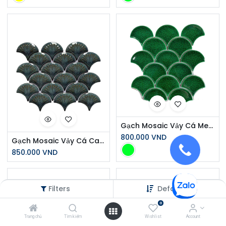
Gạch Mosaic Vảy Cá Men Rạn Xanh Đậm MHF 9508
800.000
VND
Gạch Mosaic Vảy Cá Cao Cấp MHF 18
850.000
VND
Filters
Default
0
Trang chủ
Tìm kiếm
Wishlist
Account