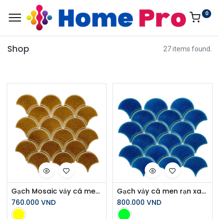
0
Shop
27 items found.
Gạch Mosaic vảy cá men rạn màu vàng SH_XFB90070
Gạch vảy cá men rạn xanh dương đậm MHF66
760.000
VND
800.000
VND