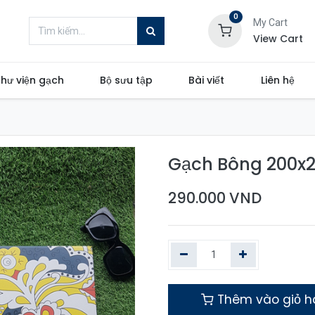
0
My Cart
View Cart
hư viện gạch
Bộ sưu tập
Bài viết
Liên hệ
Gạch Bông 200x
290.000
VND
Thêm vào giỏ 