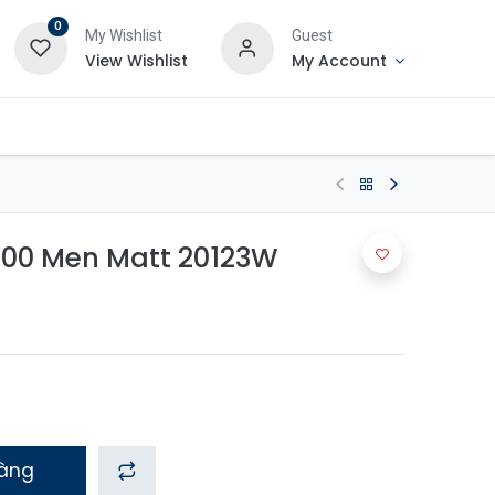
0
My Wishlist
Guest
View Wishlist
My Account
200 Men Matt 20123W
hàng