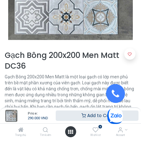
Gạch Bông 200x200 Men Matt
DC36
Gạch Bông 200x200 Men Matt là một loại gạch có lớp men phủ
trên bề mặt phần xương của viên gạch. Loại gạch này được biết
đến là vật liệu có khả năng chống trơn, chống mài mòn. Gạch bông
men được ứng dụng nhiều trong những không gian bếp, nhà vệ
sinh, mảng miếng trang trí bởi tính thẩm mỹ, dễ phối màu, dễ lau
chùi bụi bẩn. Khi bạn cần gạch ốp bếp, gạch ốp lát trang trí không
gian quán cafe, sapa, ốp lát nhà tắm thì gạch bông men sẽ là 1 lựa
Price:
Add to Cart
290.000
VND
chọn đầy thú vị cho ngôi nhà của bạn.
0
290.000
VND
Trang chủ
Tìm kiếm
Wishlist
Account