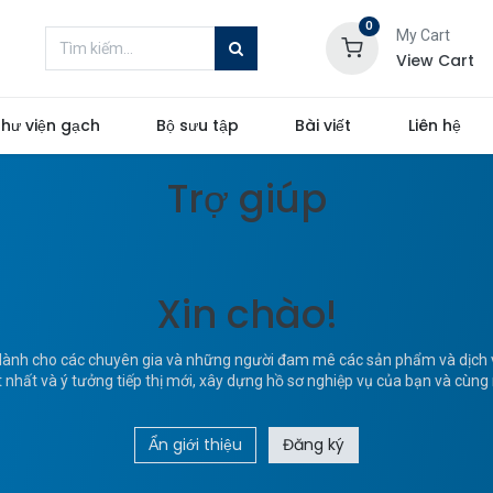
0
My Cart
View Cart
hư viện gạch
Bộ sưu tập
Bài viết
Liên hệ
Trợ giúp
Xin chào!
ành cho các chuyên gia và những người đam mê các sản phẩm và dịch v
t nhất và ý tưởng tiếp thị mới, xây dựng hồ sơ nghiệp vụ của bạn và cùn
Ẩn giới thiệu
Đăng ký