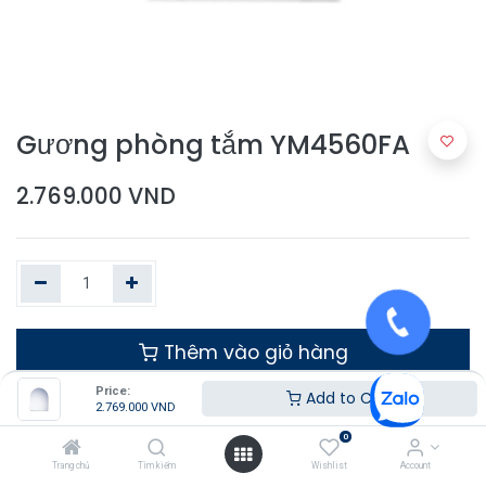
Gương phòng tắm YM4560FA
2.769.000
VND
Thêm vào giỏ hàng
Price:
Add to Cart
2.769.000
VND
0
Trang chủ
Tìm kiếm
Wishlist
Account