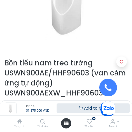
Bồn tiểu nam treo tường
USWN900AE/HHF90603 (van cảm
ứng tự động)
USWN900AEXW_HHF90603
31.875.000
VND
Price:
Add to Cart
31.875.000
VND
0
Trang chủ
Tìm kiếm
Wishlist
Account