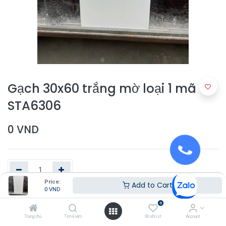
Gạch 30x60 trắng mờ loại 1 mã
STA6306
0
VND
Price:
Add to Cart
0
VND
Thêm vào giỏ hàng
0
Trang chủ
Tìm kiếm
Wishlist
Account