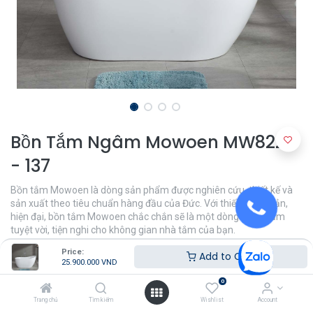
Bồn Tắm Ngâm Mowoen MW8225
- 137
Bồn tắm Mowoen là dòng sản phẩm được nghiên cứu, thiết kế và
sản xuất theo tiêu chuẩn hàng đầu của Đức. Với thiết kế tối giản,
hiện đại, bồn tắm Mowoen chắc chắn sẽ là một dòng sản phẩm
tuyệt vời, tiện nghi cho không gian nhà tắm của bạn.
Price:
25.900.000
VND
Add to Cart
25.900.000
VND
0
Trang chủ
Tìm kiếm
Wishlist
Account