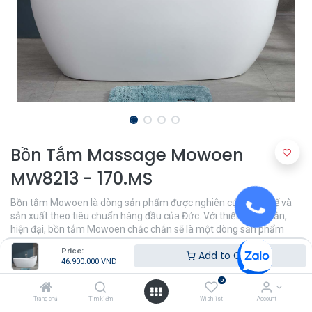
Bồn Tắm Massage Mowoen
MW8213 - 170.MS
Bồn tắm Mowoen là dòng sản phẩm được nghiên cứu, thiết kế và
sản xuất theo tiêu chuẩn hàng đầu của Đức. Với thiết kế tối giản,
hiện đại, bồn tắm Mowoen chắc chắn sẽ là một dòng sản phẩm
tuyệt vời, tiện nghi cho không gian nhà tắm của bạn.
Price:
Add to Cart
46.900.000
VND
46.900.000
VND
0
Trang chủ
Tìm kiếm
Wishlist
Account