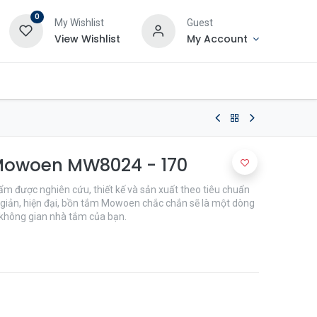
0
My Wishlist
Guest
View Wishlist
My Account
owoen MW8024 - 170
 được nghiên cứu, thiết kế và sản xuất theo tiêu chuẩn
i giản, hiện đại, bồn tắm Mowoen chắc chắn sẽ là một dòng
o không gian nhà tắm của bạn.