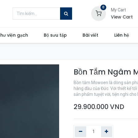
0
My Cart
View Cart
hư viện gạch
Bộ sưu tập
Bài viết
Liên hệ
Bồn Tắm Ngâm M
Bồn tắm Mowoen là dòng sản phẩm
hàng đầu của Đức. Với thiết kế tố
sản phẩm tuyệt vời, tiện nghi ch
29.900.000
VND