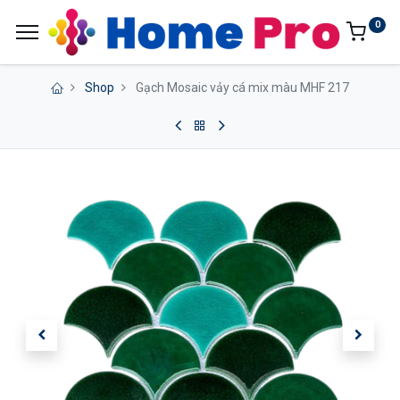
0
Shop
Gạch Mosaic vảy cá mix màu MHF 217