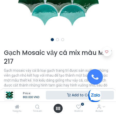
Gạch Mosaic vảy cá mix màu MHF
217
Gạch mosaic vảy cá là loại gạch trang trí được sản xuất từ những
viên gạch nhỏ kết hợp với nhau để tạo thành một bức tranh hoặc
một mẫu thiết kế. Với kiểu dáng giống như vảy cá, các viên gạch
được cắt thành những hình tam giác hay hình vuông nhỏ, sau đó
được ghép lại thành các bức tranh, hình ảnh hoặc hoa văn đa dạng.
Price:
Add to Cart
800.000
VND
800.000
VND
0
Trang chủ
Tìm kiếm
Wishlist
Account