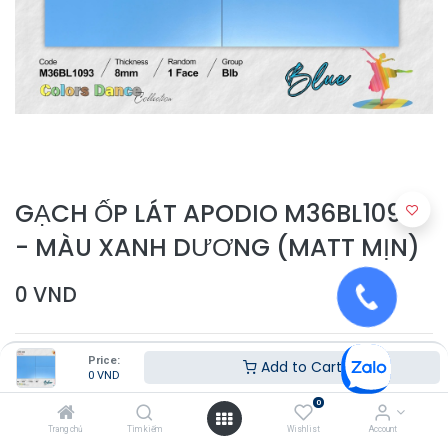
GẠCH ỐP LÁT APODIO M36BL1093
- MÀU XANH DƯƠNG (MATT MỊN)
0
VND
Price:
Add to Cart
0
VND
0
Trang chủ
Tìm kiếm
Wishlist
Account
Thêm vào giỏ hàng