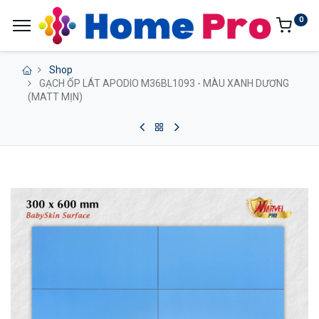
0
Shop
GẠCH ỐP LÁT APODIO M36BL1093 - MÀU XANH DƯƠNG
(MATT MỊN)