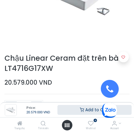
Chậu Linear Ceram đặt trên bàn
LT4716G17XW
20.579.000
VND
Price:
Add to Cart
20.579.000
VND
0
Thêm vào giỏ hàng
Trang chủ
Tìm kiếm
Wishlist
Account