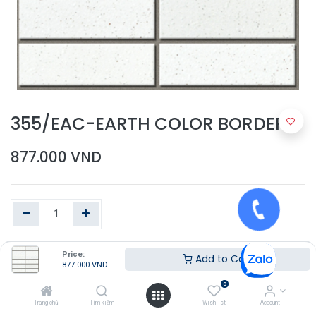
355/EAC-EARTH COLOR BORDER
877.000
VND
Price:
Thêm vào giỏ hàng
Add to Cart
877.000
VND
0
Trang chủ
Tìm kiếm
Wishlist
Account