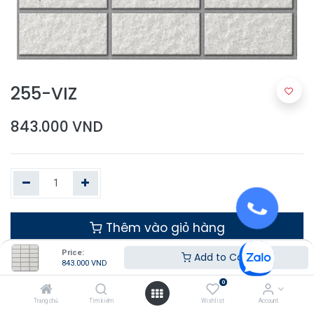
255-VIZ
843.000
VND
Thêm vào giỏ hàng
Price:
Add to Cart
843.000
VND
0
Trang chủ
Tìm kiếm
Wishlist
Account