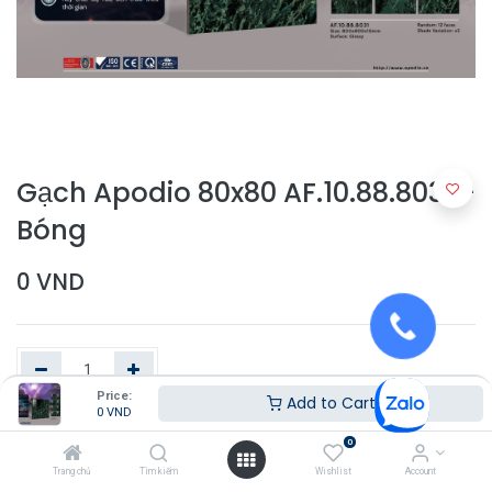
Gạch Apodio 80x80 AF.10.88.8031 -
Bóng
0
VND
Price:
Add to Cart
0
VND
Thêm vào giỏ hàng
0
Trang chủ
Tìm kiếm
Wishlist
Account