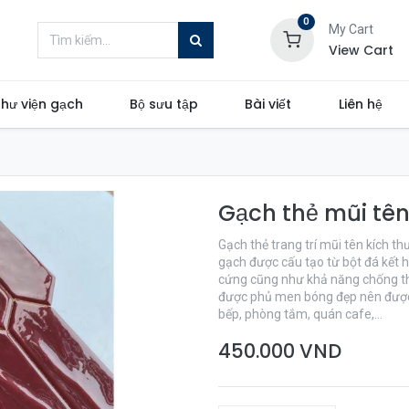
0
My Cart
View Cart
hư viện gạch
Bộ sưu tập
Bài viết
Liên hệ
Gạch thẻ mũi tê
Gạch thẻ trang trí mũi tên kích t
gạch được cấu tạo từ bột đá kết h
cứng cũng như khả năng chống th
được phủ men bóng đẹp nên được 
bếp, phòng tắm, quán cafe,...
450.000
VND