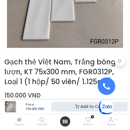
Gạch thẻ Việt Nam, Trắng bóng
lượn, KT 75x300 mm, FGR0312P,
Loại 1 (1 hộp/ 50 viên/ 1.125m2)
150.000
VND
Price:
Add to Cart
150.000
VND
0
Trang chủ
Tìm kiếm
Wishlist
Account