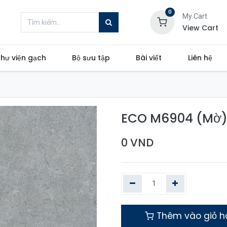
0
My Cart
View Cart
hư viện gạch
Bộ sưu tập
Bài viết
Liên hệ
ECO M6904 (Mờ
0
VND
Thêm vào giỏ 