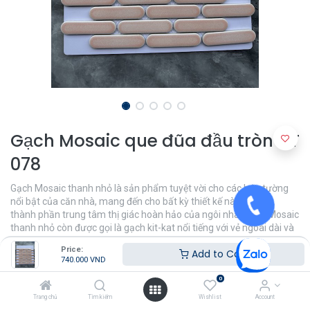
Gạch Mosaic que đũa đầu tròn DT
078
Gạch Mosaic thanh nhỏ là sản phẩm tuyệt vời cho các bức tường
nổi bật của căn nhà, mang đến cho bất kỳ thiết kế nào đều trở
thành phần trung tâm thị giác hoàn hảo của ngôi nhà. Gạch Mosaic
thanh nhỏ còn được gọi là gạch kit-kat nổi tiếng với vẻ ngoài dài và
mỏng, tăng thêm sự thu hút về mặt thị giác mà không bị chế ngự.
Price:
Add to Cart
740.000
VND
740.000
VND
0
Trang chủ
Tìm kiếm
Wishlist
Account