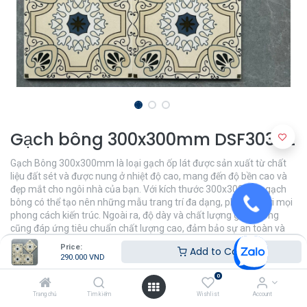
Gạch bông 300x300mm DSF30342
Gạch Bông 300x300mm là loại gạch ốp lát được sản xuất từ chất
liệu đất sét và được nung ở nhiệt độ cao, mang đến độ bền cao và
đẹp mắt cho ngôi nhà của bạn. Với kích thước 300x300mm, gạch
bông có thể tạo nên những mẫu trang trí đa dạng, phù hợp với mọi
phong cách kiến trúc. Ngoài ra, độ dày và chất lượng gạch bông
cũng đáp ứng tiêu chuẩn chất lượng cao, đảm bảo sự an toàn và
độ bền cho ngôi nhà của bạn.
Price:
Add to Cart
290.000
VND
290.000
VND
0
Trang chủ
Tìm kiếm
Wishlist
Account