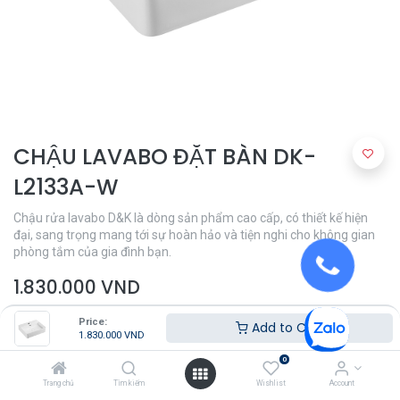
CHẬU LAVABO ĐẶT BÀN DK-
L2133A-W
Chậu rửa lavabo D&K là dòng sản phẩm cao cấp, có thiết kế hiện
đại, sang trọng mang tới sự hoàn hảo và tiện nghi cho không gian
phòng tắm của gia đình bạn.
1.830.000
VND
Price:
Add to Cart
1.830.000
VND
0
Trang chủ
Tìm kiếm
Wishlist
Account