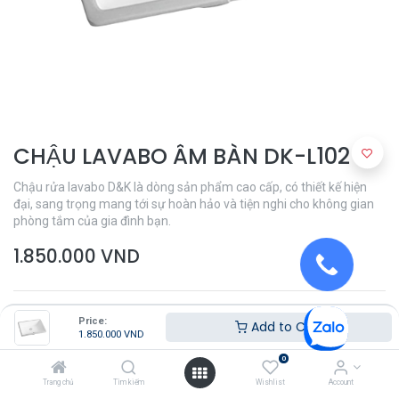
CHẬU LAVABO ÂM BÀN DK-L102
Chậu rửa lavabo D&K là dòng sản phẩm cao cấp, có thiết kế hiện
đại, sang trọng mang tới sự hoàn hảo và tiện nghi cho không gian
phòng tắm của gia đình bạn.
1.850.000
VND
Price:
Add to Cart
1.850.000
VND
0
Thêm vào giỏ hàng
Trang chủ
Tìm kiếm
Wishlist
Account