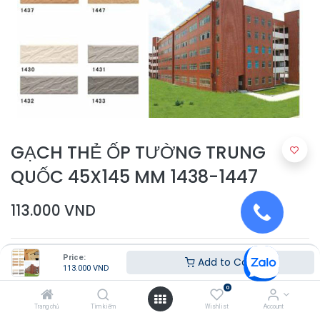
GẠCH THẺ ỐP TƯỜNG TRUNG
QUỐC 45X145 MM 1438-1447
113.000
VND
Price:
Add to Cart
113.000
VND
0
Trang chủ
Tìm kiếm
Wishlist
Account
Thêm vào giỏ hàng