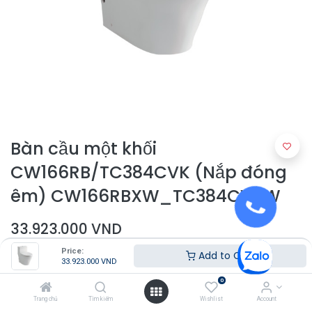
Bàn cầu một khối
CW166RB/TC384CVK (Nắp đóng
êm) CW166RBXW_TC384CVKW
33.923.000
VND
Price:
Add to Cart
33.923.000
VND
0
Trang chủ
Tìm kiếm
Wishlist
Account