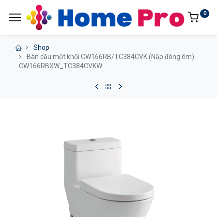
0
Shop
Bàn cầu một khối CW166RB/TC384CVK (Nắp đóng êm)
CW166RBXW_TC384CVKW