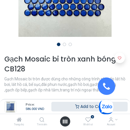
Gạch Mosaic bi tròn xanh bóng
CB128
Gạch Mosaic bi tròn được dùng cho những công trình như: ốp lát hồ
bơi, lát hồ cá, bể sục,đài phun nước,gạch hồ bơi,gạch ốp tường
,gạch ốp bếp,gạch ốp nhà tắm,trang trí nội ngoại thất,...
586.000
VND
Price:
Add to Cart
586.000
VND
0
Trang chủ
Tìm kiếm
Wishlist
Account