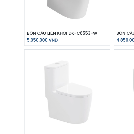
BỒN CẦU LIỀN KHỐI DK-C6553-W
BỒN CẦU
5.050.000
VND
4.850.0