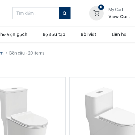
0
My Cart
View Cart
hư viện gạch
Bộ sưu tập
Bài viết
Liên hệ
ắm
Bồn cầu
- 20 items