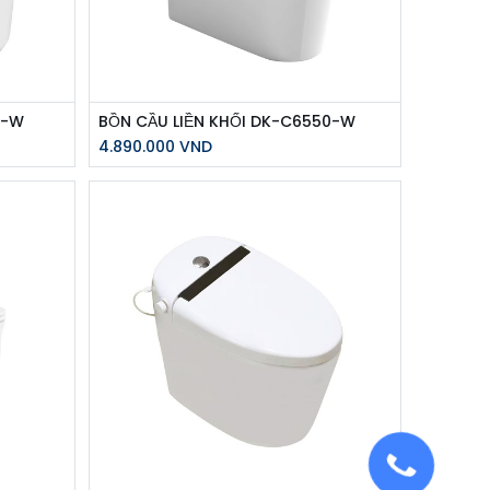
1-W
BỒN CẦU LIỀN KHỐI DK-C6550-W
4.890.000
VND