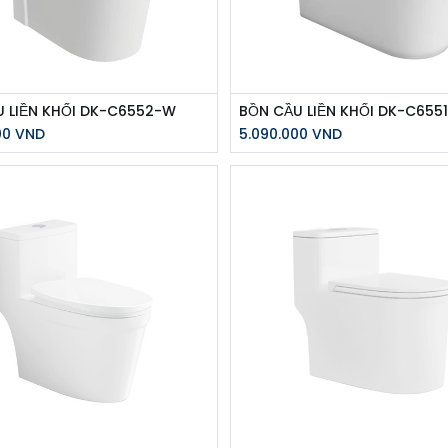
 LIỀN KHỐI DK-C6552-W
BỒN CẦU LIỀN KHỐI DK-C655
00
VND
5.090.000
VND