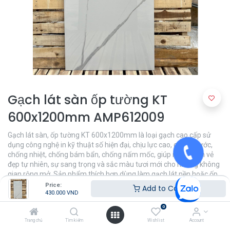
Gạch lát sàn ốp tường KT
600x1200mm AMP612009
Gạch lát sàn, ốp tường KT 600x1200mm là loại gạch cao cấp sử
dụng công nghệ in kỹ thuật số hiện đại, chịu lực cao, chống xước,
chống nhiệt, chống bám bẩn, chống nấm mốc, giúp mang đến vẻ
đẹp tự nhiên, sự sang trọng và sắc màu tươi mới cho những không
gian rộng mở. Sản phẩm thích hợp dùng làm gạch lát nền hoặc ốp
tường trong các không gian phòng khách, phòng tắm, phòng ngủ,...
Price:
Add to Cart
430.000
VND
430.000
VND
0
Trang chủ
Tìm kiếm
Wishlist
Account