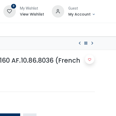
0
My Wishlist
Guest
View Wishlist
My Account
60 AF.10.86.8036 (French