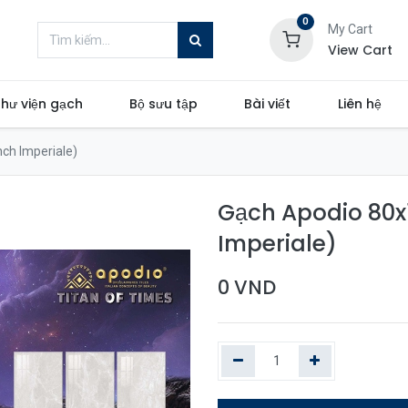
0
My Cart
View Cart
hư viện gạch
Bộ sưu tập
Bài viết
Liên hệ
ch Imperiale)
Gạch Apodio 80x1
Imperiale)
0
VND