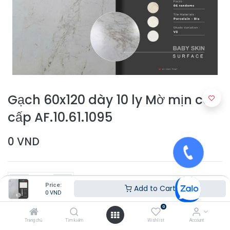
Gạch 60x120 dày 10 ly Mờ mịn cao
cấp AF.10.61.1095
0
VND
Price:
Add to Cart
0
VND
0
Thêm vào giỏ hàng
Trang chủ
Tìm kiếm
Wishlist
Account