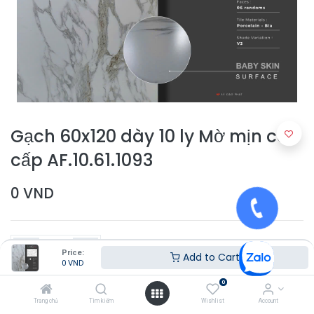
Gạch 60x120 dày 10 ly Mờ mịn cao
cấp AF.10.61.1093
0
VND
Price:
Add to Cart
0
VND
0
Thêm vào giỏ hàng
Trang chủ
Tìm kiếm
Wishlist
Account