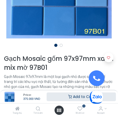
Gạch Mosaic gốm 97x97mm xanh
mix mờ 97B01
Gạch Mosaic 97x97mm là một loại gạch nhỏ được sử dụng để
trang trí các khu vực nội thất, từ tường đến sàn nhà. Với kích thước
nhỏ gọn của nó, gạch Mosaic tạo ra những mảng màu sắc rực rỡ
và hoa văn độc đáo, giúp tạo ra một không gian trang trí nội thất
Price:
Add to Cart
đẹp mắt và độc đáo.
375.000
VND
0
375.000
VND
Trang chủ
Tìm kiếm
Wishlist
Account