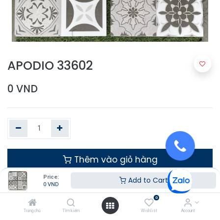
APODIO 33602
0
VND
Thêm vào giỏ hàng
Price:
Add to Cart
0
VND
0
Trang chủ
Tìm kiếm
Wishlist
Account