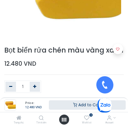
Bọt biển rửa chén màu vàng xanh
12.480
VND
Price:
Thêm vào giỏ hàng
Add to Cart
12.480
VND
0
Trang chủ
Tìm kiếm
Wishlist
Account