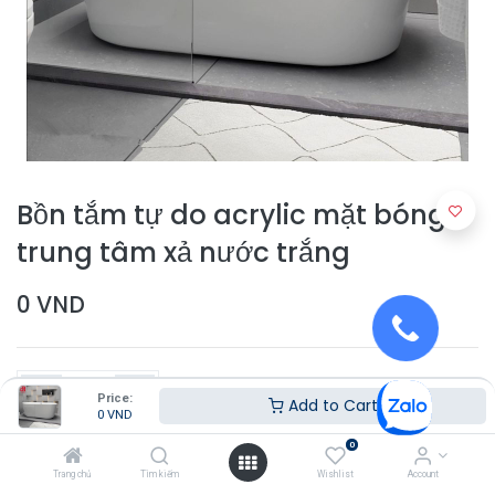
Bồn tắm tự do acrylic mặt bóng
trung tâm xả nước trắng
0
VND
Price:
Add to Cart
0
VND
0
Thêm vào giỏ hàng
Trang chủ
Tìm kiếm
Wishlist
Account