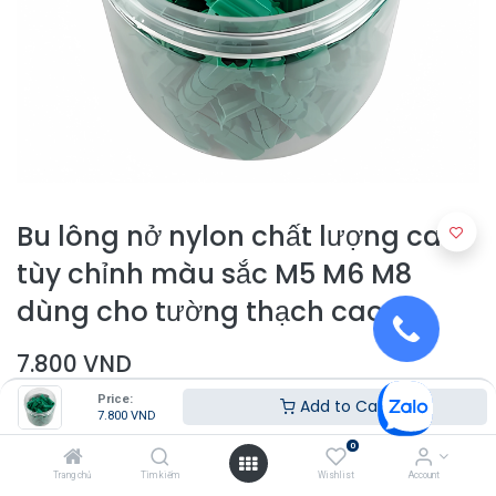
Bu lông nở nylon chất lượng cao
tùy chỉnh màu sắc M5 M6 M8
dùng cho tường thạch cao
7.800
VND
Price:
Add to Cart
7.800
VND
0
Trang chủ
Tìm kiếm
Wishlist
Account