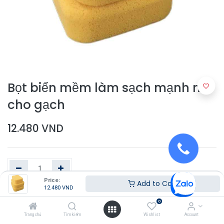
Bọt biển mềm làm sạch mạnh mẽ
cho gạch
12.480
VND
Price:
Add to Cart
12.480
VND
Thêm vào giỏ hàng
0
Trang chủ
Tìm kiếm
Wishlist
Account