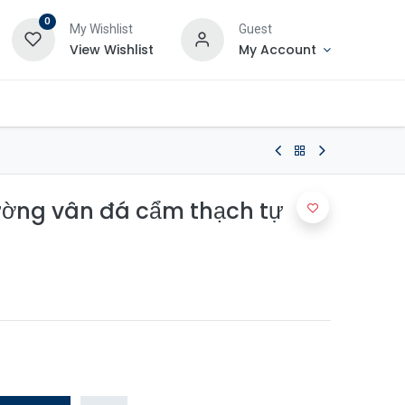
0
My Wishlist
Guest
View Wishlist
My Account
ường vân đá cẩm thạch tự