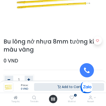
Bu lông nở nhựa 8mm tường khô
màu vàng
0
VND
Price:
Add to Cart
0
VND
Thêm vào giỏ hàng
0
Trang chủ
Tìm kiếm
Wishlist
Account