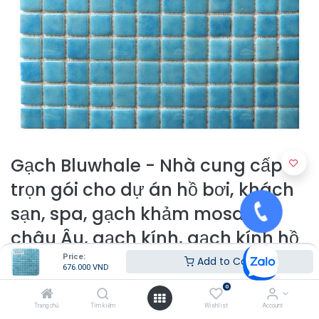
Gạch Bluwhale - Nhà cung cấp
trọn gói cho dự án hồ bơi, khách
sạn, spa, gạch khảm mosaic
châu Âu, gạch kính, gạch kính hồ
bơi
Price:
Add to Cart
676.000
VND
0
676.000
VND
Trang chủ
Tìm kiếm
Wishlist
Account