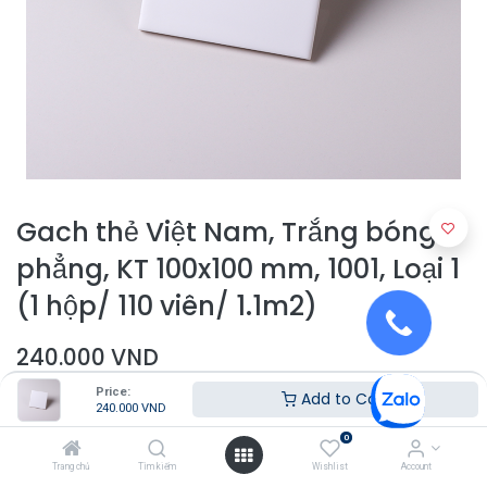
Gach thẻ Việt Nam, Trắng bóng
phẳng, KT 100x100 mm, 1001, Loại 1
(1 hộp/ 110 viên/ 1.1m2)
240.000
VND
Price:
Add to Cart
240.000
VND
0
Trang chủ
Tìm kiếm
Wishlist
Account