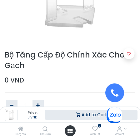
Bộ Tăng Cấp Độ Chính Xác Cho
Gạch
0
VND
Price:
Add to Cart
0
VND
Thêm vào giỏ hàng
0
Trang chủ
Tìm kiếm
Wishlist
Account