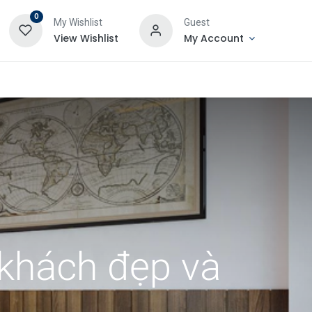
0
My Wishlist
Guest
View Wishlist
My Account
 khách đẹp và