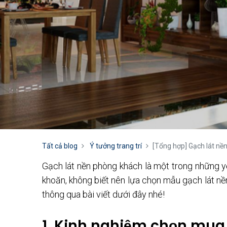
Tất cả blog
Ý tưởng trang trí
[Tổng hợp] Gạch lát nền
Gạch lát nền phòng khách là một trong những y
khoăn, không biết nên lựa chọn mẫu gạch lát n
thông qua bài viết dưới đây nhé!
1. Kinh nghiệm chọn mua