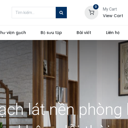
0
My Cart
View Cart
hư viện gạch
Bộ sưu tập
Bài viết
Liên hệ
ạch lát nền phòng