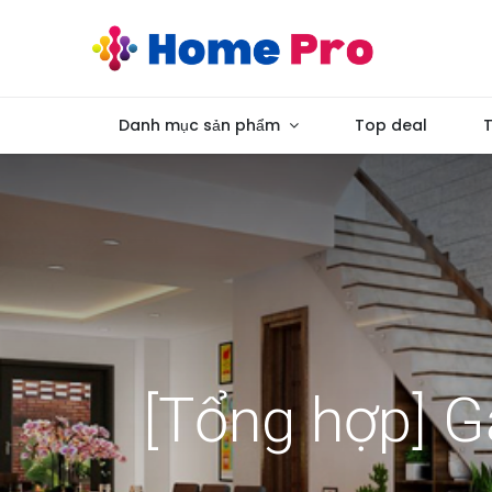
Danh mục sản phẩm
Top deal
T
[Tổng hợp] G