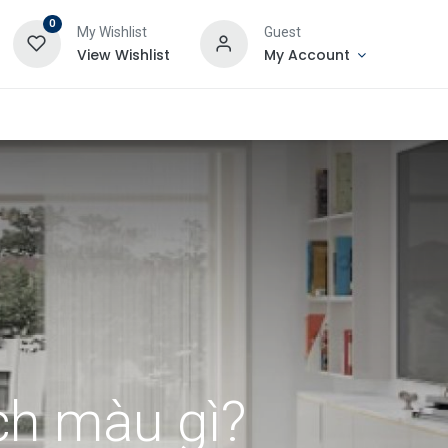
0
My Wishlist
Guest
View Wishlist
My Account
ch màu gì?