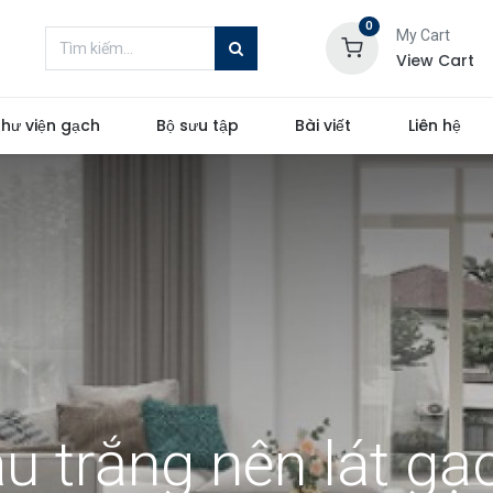
0
My Cart
View Cart
hư viện gạch
Bộ sưu tập
Bài viết
Liên hệ
 trắng nên lát gạ